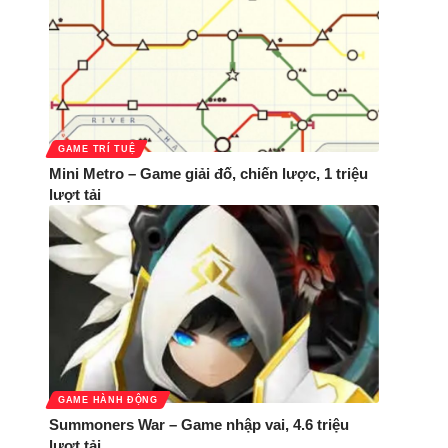
GAME TRÍ TUỆ
Mini Metro – Game giải đố, chiến lược, 1 triệu
lượt tải
GAME HÀNH ĐỘNG
Summoners War – Game nhập vai, 4.6 triệu
lượt tải