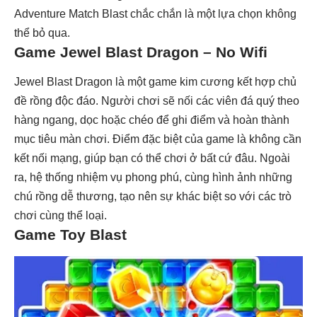
Adventure Match Blast chắc chắn là một lựa chọn không
thể bỏ qua.
Game Jewel Blast Dragon – No Wifi
Jewel Blast Dragon là một game kim cương kết hợp chủ
đề rồng độc đáo. Người chơi sẽ nối các viên đá quý theo
hàng ngang, dọc hoặc chéo để ghi điểm và hoàn thành
mục tiêu màn chơi. Điểm đặc biệt của game là không cần
kết nối mạng, giúp bạn có thể chơi ở bất cứ đâu. Ngoài
ra, hệ thống nhiệm vụ phong phú, cùng hình ảnh những
chú rồng dễ thương, tạo nên sự khác biệt so với các trò
chơi cùng thể loại.
Game Toy Blast