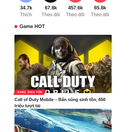
34.7k
67.8k
457.6k
65.8k
Thích
Theo dõi
Theo dõi
Theo dõi
Game HOT
GAME SINH TỒN
Call of Duty Mobile – Bắn súng sinh tồn, 650
triệu lượt tải