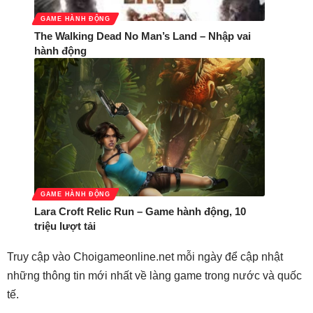
GAME HÀNH ĐỘNG
The Walking Dead No Man’s Land – Nhập vai
hành động
GAME HÀNH ĐỘNG
Lara Croft Relic Run – Game hành động, 10
triệu lượt tải
Truy cập vào Choigameonline.net mỗi ngày để cập nhật
những thông tin mới nhất về làng game trong nước và quốc
tế.