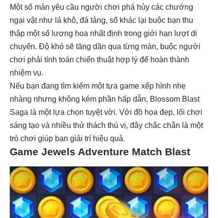
Một số màn yêu cầu người chơi phá hủy các chướng
ngại vật như lá khô, đá tảng, số khác lại buộc bạn thu
thập một số lượng hoa nhất định trong giới hạn lượt di
chuyển. Độ khó sẽ tăng dần qua từng màn, buộc người
chơi phải tính toán chiến thuật hợp lý để hoàn thành
nhiệm vụ.
Nếu bạn đang tìm kiếm một tựa game xếp hình nhẹ
nhàng nhưng không kém phần hấp dẫn, Blossom Blast
Saga là một lựa chọn tuyệt vời. Với đồ họa đẹp, lối chơi
sáng tạo và nhiều thử thách thú vị, đây chắc chắn là một
trò chơi giúp bạn giải trí hiệu quả.
Game Jewels Adventure Match Blast