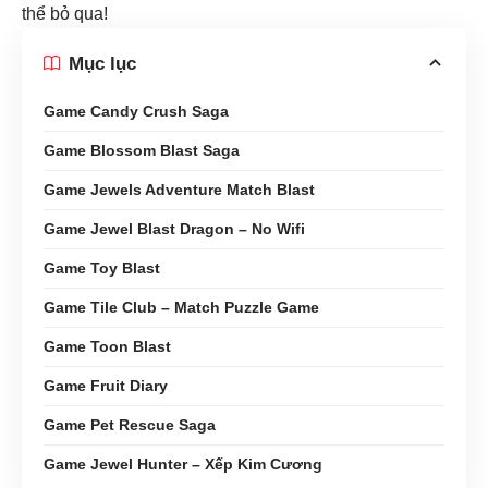
thể bỏ qua!
Mục lục
Game Candy Crush Saga
Game Blossom Blast Saga
Game Jewels Adventure Match Blast
Game Jewel Blast Dragon – No Wifi
Game Toy Blast
Game Tile Club – Match Puzzle Game
Game Toon Blast
Game Fruit Diary
Game Pet Rescue Saga
Game Jewel Hunter – Xếp Kim Cương