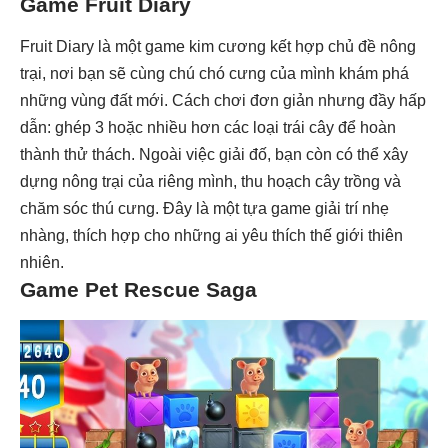
Game Fruit Diary
Fruit Diary là một game kim cương kết hợp chủ đề nông
trại, nơi bạn sẽ cùng chú chó cưng của mình khám phá
những vùng đất mới. Cách chơi đơn giản nhưng đầy hấp
dẫn: ghép 3 hoặc nhiều hơn các loại trái cây để hoàn
thành thử thách. Ngoài việc giải đố, bạn còn có thể xây
dựng nông trại của riêng mình, thu hoạch cây trồng và
chăm sóc thú cưng. Đây là một tựa game giải trí nhẹ
nhàng, thích hợp cho những ai yêu thích thế giới thiên
nhiên.
Game Pet Rescue Saga