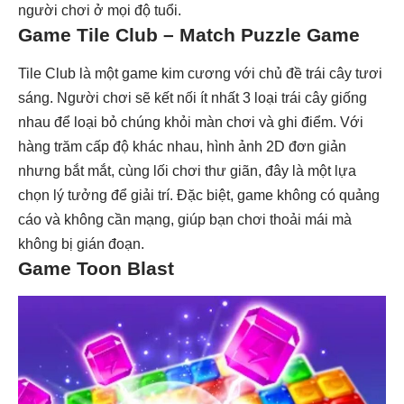
người chơi ở mọi độ tuổi.
Game Tile Club – Match Puzzle Game
Tile Club là một game kim cương với chủ đề trái cây tươi
sáng. Người chơi sẽ kết nối ít nhất 3 loại trái cây giống
nhau để loại bỏ chúng khỏi màn chơi và ghi điểm. Với
hàng trăm cấp độ khác nhau, hình ảnh 2D đơn giản
nhưng bắt mắt, cùng lối chơi thư giãn, đây là một lựa
chọn lý tưởng để giải trí. Đặc biệt, game không có quảng
cáo và không cần mạng, giúp bạn chơi thoải mái mà
không bị gián đoạn.
Game Toon Blast