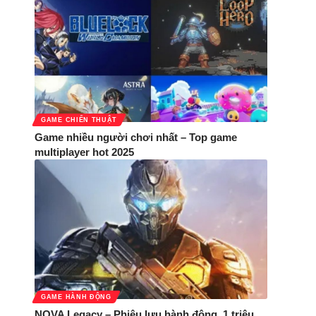
GAME CHIẾN THUẬT
Game nhiều người chơi nhất – Top game
multiplayer hot 2025
GAME HÀNH ĐỘNG
NOVA Legacy – Phiêu lưu hành động, 1 triệu