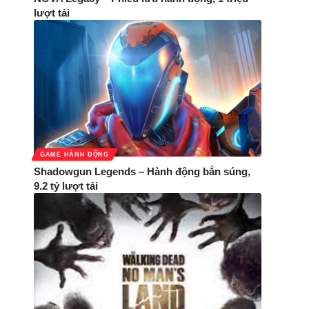
lượt tải
GAME HÀNH ĐỘNG
Shadowgun Legends – Hành động bắn súng,
9.2 tỷ lượt tải