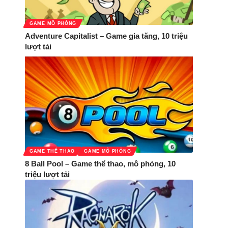
GAME MÔ PHỎNG
Adventure Capitalist – Game gia tăng, 10 triệu
lượt tải
GAME THỂ THAO
GAME MÔ PHỎNG
8 Ball Pool – Game thể thao, mô phỏng, 10
triệu lượt tải