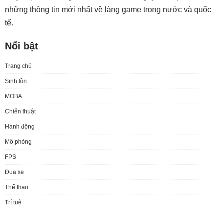
những thông tin mới nhất về làng game trong nước và quốc
tế.
Nổi bật
Trang chủ
Sinh tồn
MOBA
Chiến thuật
Hành động
Mô phỏng
FPS
Đua xe
Thể thao
Trí tuệ