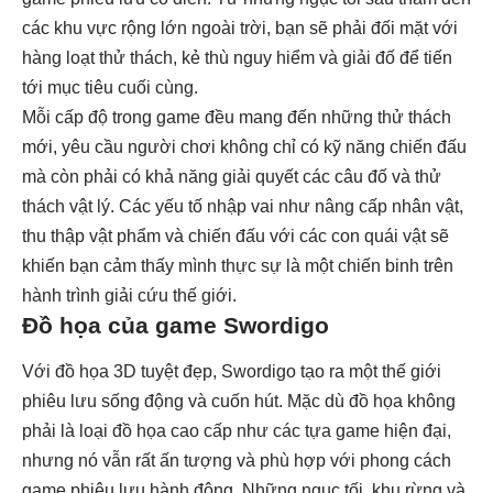
các khu vực rộng lớn ngoài trời, bạn sẽ phải đối mặt với
hàng loạt thử thách, kẻ thù nguy hiểm và giải đố để tiến
tới mục tiêu cuối cùng.
Mỗi cấp độ trong game đều mang đến những thử thách
mới, yêu cầu người chơi không chỉ có kỹ năng chiến đấu
mà còn phải có khả năng giải quyết các câu đố và thử
thách vật lý. Các yếu tố nhập vai như nâng cấp nhân vật,
thu thập vật phẩm và chiến đấu với các con quái vật sẽ
khiến bạn cảm thấy mình thực sự là một chiến binh trên
hành trình giải cứu thế giới.
Đồ họa của game Swordigo
Với đồ họa 3D tuyệt đẹp, Swordigo tạo ra một thế giới
phiêu lưu sống động và cuốn hút. Mặc dù đồ họa không
phải là loại đồ họa cao cấp như các tựa game hiện đại,
nhưng nó vẫn rất ấn tượng và phù hợp với phong cách
game phiêu lưu hành động. Những ngục tối, khu rừng và