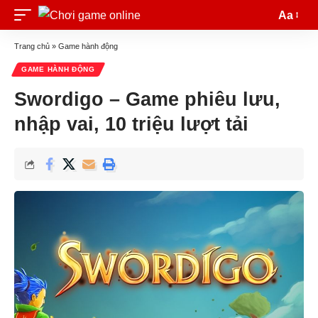
Aa
Trang chủ
»
Game hành động
GAME HÀNH ĐỘNG
Swordigo – Game phiêu lưu,
nhập vai, 10 triệu lượt tải