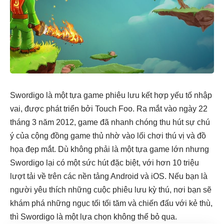
Swordigo là một tựa game phiêu lưu kết hợp yếu tố nhập
vai, được phát triển bởi Touch Foo. Ra mắt vào ngày 22
tháng 3 năm 2012, game đã nhanh chóng thu hút sự chú
ý của cộng đồng game thủ nhờ vào lối chơi thú vị và đồ
họa đẹp mắt. Dù không phải là một tựa game lớn nhưng
Swordigo lại có một sức hút đặc biệt, với hơn 10 triệu
lượt tải về trên các nền tảng Android và iOS. Nếu bạn là
người yêu thích những cuộc phiêu lưu kỳ thú, nơi bạn sẽ
khám phá những ngục tối tối tăm và chiến đấu với kẻ thù,
thì Swordigo là một lựa chọn không thể bỏ qua.