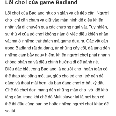
Lối chơi của game Badland
Lối chơi của Badland rất đơn giản và dễ tiếp cận. Người
chơi chỉ cần chạm và giữ vào màn hình để điều khiển
nhân vật di chuyển qua các chướng ngại vật. Tuy nhiên,
sự thú vị của trò chơi không nằm ở việc điều khiển nhân
vật mà ở những thử thách mà game đưa ra. Các vật cản
trong Badland rất đa dạng, từ những cây cối, đá tảng đến
những cạm bẫy nguy hiểm, khiến người chơi phải nhanh
chóng phản xạ và điều chỉnh hướng đi để tránh né.
Điều đặc biệt trong Badland là người chơi hoàn toàn có
thể thao tác bằng một tay, giúp cho trò chơi trở nên dễ
dàng và thoải mái hơn, dù bạn đang chơi ở bất kỳ đâu.
Chế độ chơi đơn mang đến những màn chơi với độ khó
tăng dần, trong khi chế độ Multiplayer lại là nơi bạn có
thể thi đấu cùng bạn bè hoặc những người chơi khác để
so tài.