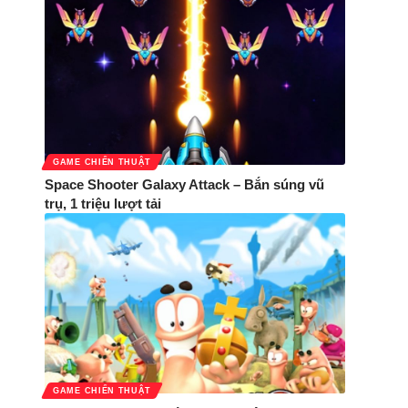
GAME CHIẾN THUẬT
Space Shooter Galaxy Attack – Bắn súng vũ
trụ, 1 triệu lượt tải
GAME CHIẾN THUẬT