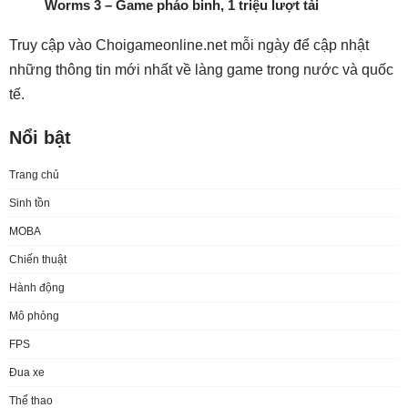
Worms 3 – Game pháo binh, 1 triệu lượt tải
Truy cập vào Choigameonline.net mỗi ngày để cập nhật
những thông tin mới nhất về làng game trong nước và quốc
tế.
Nổi bật
Trang chủ
Sinh tồn
MOBA
Chiến thuật
Hành động
Mô phỏng
FPS
Đua xe
Thể thao