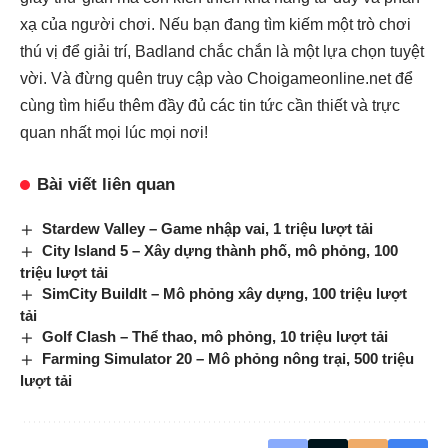
xạ của người chơi. Nếu bạn đang tìm kiếm một trò chơi
thú vị để giải trí, Badland chắc chắn là một lựa chọn tuyệt
vời. Và đừng quên truy cập vào
Choigameonline.net
để
cùng tìm hiểu thêm đầy đủ các tin tức cần thiết và trực
quan nhất mọi lúc mọi nơi!
Bài viết liên quan
Stardew Valley – Game nhập vai, 1 triệu lượt tải
City Island 5 – Xây dựng thành phố, mô phỏng, 100
triệu lượt tải
SimCity BuildIt – Mô phỏng xây dựng, 100 triệu lượt
tải
Golf Clash – Thể thao, mô phỏng, 10 triệu lượt tải
Farming Simulator 20 – Mô phỏng nông trại, 500 triệu
lượt tải