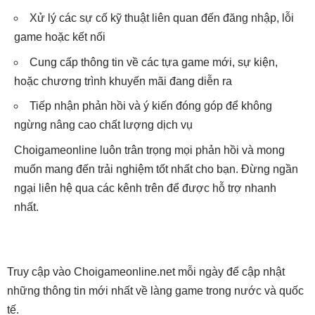
Xử lý các sự cố kỹ thuật liên quan đến đăng nhập, lỗi
game hoặc kết nối
Cung cấp thông tin về các tựa game mới, sự kiện,
hoặc chương trình khuyến mãi đang diễn ra
Tiếp nhận phản hồi và ý kiến đóng góp để không
ngừng nâng cao chất lượng dịch vụ
Choigameonline
luôn trân trọng mọi phản hồi và mong
muốn mang đến trải nghiệm tốt nhất cho bạn. Đừng ngần
ngại liên hệ qua các kênh trên để được hỗ trợ nhanh
nhất.
Truy cập vào Choigameonline.net mỗi ngày để cập nhật
những thông tin mới nhất về làng game trong nước và quốc
tế.